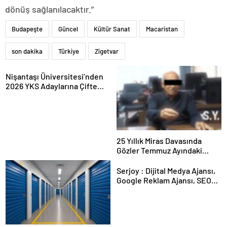
dönüş sağlanılacaktır.”
Budapeşte
Güncel
Kültür Sanat
Macaristan
son dakika
Türkiye
Zigetvar
Nişantaşı Üniversitesi’nden
2026 YKS Adaylarına Çifte
Güvence: Sabit Ücret ve
Kesintisiz Burs
25 Yıllık Miras Davasında
Gözler Temmuz Ayındaki
Karar Duruşmasına Çevrildi
Serjoy : Dijital Medya Ajansı,
Google Reklam Ajansı, SEO
Ajansı ve Web Tasarım Ajansı