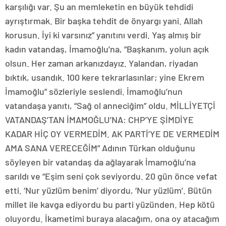
karşılığı var. Şu an memleketin en büyük tehdidi
ayrıştırmak. Bir başka tehdit de önyargı yani. Allah
korusun. İyi ki varsınız” yanıtını verdi. Yaş almış bir
kadın vatandaş, İmamoğlu’na, “Başkanım, yolun açık
olsun. Her zaman arkanızdayız. Yalandan, riyadan
bıktık, usandık. 100 kere tekrarlasınlar; yine Ekrem
İmamoğlu” sözleriyle seslendi. İmamoğlu’nun
vatandaşa yanıtı, “Sağ ol anneciğim” oldu. MİLLİYETÇİ
VATANDAŞ’TAN İMAMOĞLU’NA: CHP’YE ŞİMDİYE
KADAR HİÇ OY VERMEDİM. AK PARTİ’YE DE VERMEDİM
AMA SANA VERECEĞİM” Adının Türkan olduğunu
söyleyen bir vatandaş da ağlayarak İmamoğlu’na
sarıldı ve “Eşim seni çok seviyordu. 20 gün önce vefat
etti. ‘Nur yüzlüm benim’ diyordu, ‘Nur yüzlüm’. Bütün
millet ile kavga ediyordu bu parti yüzünden. Hep kötü
oluyordu. İkametimi buraya alacağım, ona oy atacağım