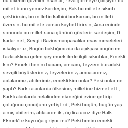
bu ülkenin güzelim insanlar. reva görmeye çalışıyor bu
millet bunu yemez kardeşim. Bak bu millete sıkıntı
çektirirsin, bu milletin kalbini burkarsın, bu milleti
üzersin, bu millete zaman kaybettirirsin. Ama eninde
sonunda bu millet sana gününü gösterir kardeşim. O
kadar net. Sevgili Gaziosmanpaşalılar esas meseleleri
ıskalıyoruz. Bugün baktığımızda da açıkçası bugün en
fazla aklıma gelen şey emeklilerle ilgili sıkıntılar. Emekli
kim? Emekli benim babam, amcam, teyzem buradaki
sevgili büyüklerimiz, teyzelerimiz, amcalarımız,
ablalarımız, abilerimiz, emekli kim onlar? Peki onlar ne
yaptı? Farklı alanlarda ülkesine, milletine hizmet etti.
Farklı alanlarda helalinden ekmeğini evine getirip
çoluğunu çocuğunu yetiştirdi. Peki bugün, bugün yaş
almış abilerim, ablalarım iki, üç lira ucuz diye Halk
Ekmek’te kuyruğa giriyor mu? Peki benim emekli