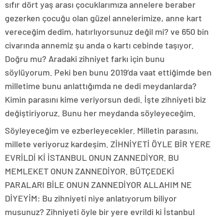
sıfır dört yaş arası çocuklarımıza annelere beraber
gezerken çocuğu olan güzel annelerimize, anne kart
vereceğim dedim, hatırlıyorsunuz değil mi? ve 650 bin
civarında annemiz şu anda o kartı cebinde taşıyor.
Doğru mu? Aradaki zihniyet farkı için bunu
söylüyorum. Peki ben bunu 2019’da vaat ettiğimde ben
milletime bunu anlattığımda ne dedi meydanlarda?
Kimin parasını kime veriyorsun dedi. İşte zihniyeti biz
değiştiriyoruz. Bunu her meydanda söyleyeceğim.
Söyleyeceğim ve ezberleyecekler. Milletin parasını,
millete veriyoruz kardeşim. ZİHNİYETİ ÖYLE BİR YERE
EVRİLDİ Kİ İSTANBUL ONUN ZANNEDİYOR. BU
MEMLEKET ONUN ZANNEDİYOR. BÜTÇEDEKİ
PARALARI BİLE ONUN ZANNEDİYOR ALLAHIM NE
DİYEYİM: Bu zihniyeti niye anlatıyorum biliyor
musunuz? Zihniyeti öyle bir yere evrildi ki İstanbul