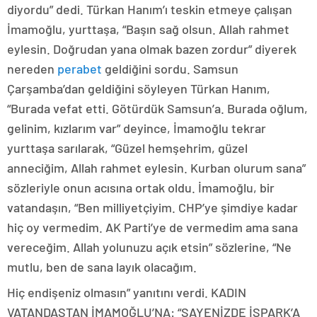
diyordu” dedi. Türkan Hanım’ı teskin etmeye çalışan
İmamoğlu, yurttaşa, “Başın sağ olsun. Allah rahmet
eylesin. Doğrudan yana olmak bazen zordur” diyerek
nereden
perabet
geldiğini sordu. Samsun
Çarşamba’dan geldiğini söyleyen Türkan Hanım,
“Burada vefat etti. Götürdük Samsun’a. Burada oğlum,
gelinim, kızlarım var” deyince, İmamoğlu tekrar
yurttaşa sarılarak, “Güzel hemşehrim, güzel
anneciğim, Allah rahmet eylesin. Kurban olurum sana”
sözleriyle onun acısına ortak oldu. İmamoğlu, bir
vatandaşın, “Ben milliyetçiyim. CHP’ye şimdiye kadar
hiç oy vermedim. AK Parti’ye de vermedim ama sana
vereceğim. Allah yolunuzu açık etsin” sözlerine, “Ne
mutlu, ben de sana layık olacağım.
Hiç endişeniz olmasın” yanıtını verdi. KADIN
VATANDAŞTAN İMAMOĞLU’NA: “SAYENİZDE İSPARK’A