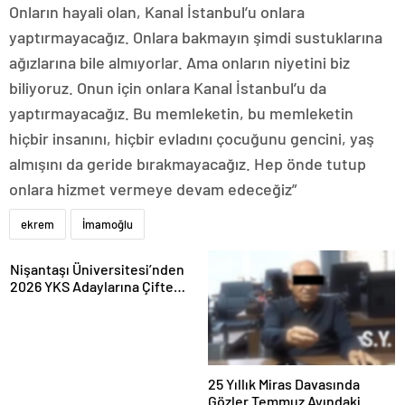
Onların hayali olan, Kanal İstanbul’u onlara
yaptırmayacağız. Onlara bakmayın şimdi sustuklarına
ağızlarına bile almıyorlar. Ama onların niyetini biz
biliyoruz. Onun için onlara Kanal İstanbul’u da
yaptırmayacağız. Bu memleketin, bu memleketin
hiçbir insanını, hiçbir evladını çocuğunu gencini, yaş
almışını da geride bırakmayacağız. Hep önde tutup
onlara hizmet vermeye devam edeceğiz”
ekrem
İmamoğlu
Nişantaşı Üniversitesi’nden
2026 YKS Adaylarına Çifte
Güvence: Sabit Ücret ve
Kesintisiz Burs
25 Yıllık Miras Davasında
Gözler Temmuz Ayındaki