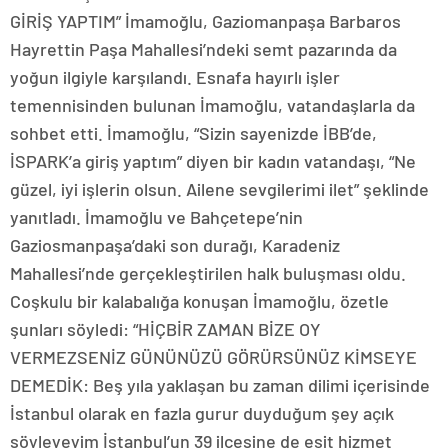
GİRİŞ YAPTIM” İmamoğlu, Gaziomanpaşa Barbaros
Hayrettin Paşa Mahallesi’ndeki semt pazarında da
yoğun ilgiyle karşılandı. Esnafa hayırlı işler
temennisinden bulunan İmamoğlu, vatandaşlarla da
sohbet etti. İmamoğlu, “Sizin sayenizde İBB’de,
İSPARK’a giriş yaptım” diyen bir kadın vatandaşı, “Ne
güzel, iyi işlerin olsun. Ailene sevgilerimi ilet” şeklinde
yanıtladı. İmamoğlu ve Bahçetepe’nin
Gaziosmanpaşa’daki son durağı, Karadeniz
Mahallesi’nde gerçekleştirilen halk buluşması oldu.
Coşkulu bir kalabalığa konuşan İmamoğlu, özetle
şunları söyledi: “HİÇBİR ZAMAN BİZE OY
VERMEZSENİZ GÜNÜNÜZÜ GÖRÜRSÜNÜZ KİMSEYE
DEMEDİK: Beş yıla yaklaşan bu zaman dilimi içerisinde
İstanbul olarak en fazla gurur duyduğum şey açık
söyleyeyim İstanbul’un 39 ilçesine de eşit hizmet