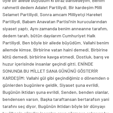
öyle bir ailede büyüdüm ki biraz bahsedeyim. Benim
rahmetli dedem Adalet Partiliydi. Bir kardeşim Milli
Selamet Partiliydi. Sonra amcam Milliyetçi Hareket
Partiliydi. Babam Anavatan Partisi’nin kurucularından
siyaset yaptı. Aynı zamanda benim anneanne tarafım,
dedem tarafı, bütün dayılarım Cumhuriyet Halk
Partiliydi. Ben böyle bir ailede büyüdüm. Vallahi benim
ailemde kimse. Birbirine vatan haini demedi. Birbirine
kötü demedi, birbirine kavga etmedi. Dostluk, barış ve
huzur içerisinde insanlar geçindi gitti. ENİNDE
SONUNDA BU MİLLET SANA GÜNÜNÜ GÖSTERİR
KARDEŞİM: Vallahi gül gibi geçindiğimiz o dönemden o
günlerden bugünlere geldik. Siyaset şuna evrildi.
Bugünün iktidarı şuna evrildi. Senden, benden olanlar,
bendensen varsın. Başka taraftansan bertarafsın yani
tarafını seç diyor. Bugünün iktidarı böyle bir dünyayı