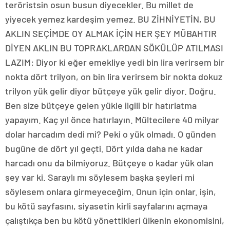
teröristsin osun busun diyecekler. Bu millet de
yiyecek yemez kardeşim yemez. BU ZİHNİYETİN, BU
AKLIN SEÇİMDE OY ALMAK İÇİN HER ŞEY MÜBAHTIR
DİYEN AKLIN BU TOPRAKLARDAN SÖKÜLÜP ATILMASI
LAZIM: Diyor ki eğer emekliye yedi bin lira verirsem bir
nokta dört trilyon, on bin lira verirsem bir nokta dokuz
trilyon yük gelir diyor bütçeye yük gelir diyor. Doğru.
Ben size bütçeye gelen yükle ilgili bir hatırlatma
yapayım. Kaç yıl önce hatırlayın. Mültecilere 40 milyar
dolar harcadım dedi mi? Peki o yük olmadı. O günden
bugüne de dört yıl geçti. Dört yılda daha ne kadar
harcadı onu da bilmiyoruz. Bütçeye o kadar yük olan
şey var ki. Saraylı mı söylesem başka şeyleri mi
söylesem onlara girmeyeceğim. Onun için onlar. işin,
bu kötü sayfasını, siyasetin kirli sayfalarını açmaya
çalıştıkça ben bu kötü yönettikleri ülkenin ekonomisini,