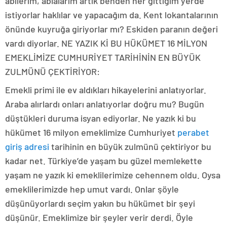
abilerim, ablalarım artık benden her gittiğim yerde
istiyorlar haklılar ve yapacağım da. Kent lokantalarının
önünde kuyruğa giriyorlar mı? Eskiden paranın değeri
vardı diyorlar. NE YAZIK Kİ BU HÜKÜMET 16 MİLYON
EMEKLİMİZE CUMHURİYET TARİHİNİN EN BÜYÜK
ZULMÜNÜ ÇEKTİRİYOR:
Emekli primi ile ev aldıkları hikayelerini anlatıyorlar.
Araba alırlardı onları anlatıyorlar doğru mu? Bugün
düştükleri duruma isyan ediyorlar. Ne yazık ki bu
hükümet 16 milyon emeklimize Cumhuriyet
perabet
giriş adresi
tarihinin en büyük zulmünü çektiriyor bu
kadar net. Türkiye’de yaşam bu güzel memlekette
yaşam ne yazık ki emeklilerimize cehennem oldu. Oysa
emeklilerimizde hep umut vardı. Onlar şöyle
düşünüyorlardı seçim yakın bu hükümet bir şeyi
düşünür. Emeklimize bir şeyler verir derdi. Öyle