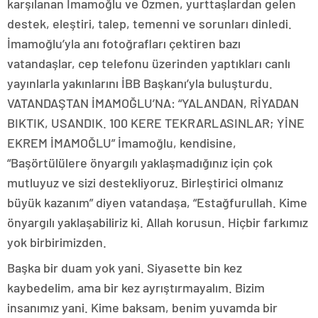
karşılanan İmamoğlu ve Özmen, yurttaşlardan gelen
destek, eleştiri, talep, temenni ve sorunları dinledi.
İmamoğlu’yla anı fotoğrafları çektiren bazı
vatandaşlar, cep telefonu üzerinden yaptıkları canlı
yayınlarla yakınlarını İBB Başkanı’yla buluşturdu.
VATANDAŞTAN İMAMOĞLU’NA: “YALANDAN, RİYADAN
BIKTIK, USANDIK. 100 KERE TEKRARLASINLAR; YİNE
EKREM İMAMOĞLU” İmamoğlu, kendisine,
“Başörtülülere önyargılı yaklaşmadığınız için çok
mutluyuz ve sizi destekliyoruz. Birleştirici olmanız
büyük kazanım” diyen vatandaşa, “Estağfurullah. Kime
önyargılı yaklaşabiliriz ki. Allah korusun. Hiçbir farkımız
yok birbirimizden.
Başka bir duam yok yani. Siyasette bin kez
kaybedelim, ama bir kez ayrıştırmayalım. Bizim
insanımız yani. Kime baksam, benim yuvamda bir