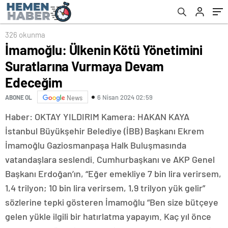
326 okunma
İmamoğlu: Ülkenin Kötü Yönetimini
Suratlarına Vurmaya Devam
Edeceğim
6 Nisan 2024 02:59
ABONE OL
News
Haber: OKTAY YILDIRIM Kamera: HAKAN KAYA
İstanbul Büyükşehir Belediye (İBB) Başkanı Ekrem
İmamoğlu Gaziosmanpaşa Halk Buluşmasında
vatandaşlara seslendi. Cumhurbaşkanı ve AKP Genel
Başkanı Erdoğan’ın, “Eğer emekliye 7 bin lira verirsem,
1,4 trilyon; 10 bin lira verirsem, 1,9 trilyon yük gelir”
sözlerine tepki gösteren İmamoğlu “Ben size bütçeye
gelen yükle ilgili bir hatırlatma yapayım. Kaç yıl önce