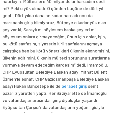
hatırlayın. Mültecilere 40 milyar dolar harcadım dedi
mi? Peki o yük olmadı. O günden bugüne de dört yıl
geçti. Dört yılda daha ne kadar harcadı onu da
marsbahis giriş bilmiyoruz. Bütçeye o kadar yük olan
şey var ki. Saraylı mı söylesem başka şeyleri mi
söylesem onlara girmeyeceğim. Onun için onlar. işin,
bu kötü sayfasını, siyasetin kirli sayfalarını açmaya
çalıştıkça ben bu kötü yönettikleri ülkenin ekonomisini,
ülkenin eğitimini, ülkenin mülteci sorununu suratlarına
vurmaya devam edeceğim kardeşim” dedi. İmamoğlu,
CHP Eyüpsultan Belediye Başkan adayı Mithat Bülent
Özmen’le esnaf; CHP Gaziosmanpaşa Belediye Başkan
adayı Hakan Bahçetepe ile de
perabet giriş
semt
pazarı ziyaretleri yaptı. Her iki ziyarette de İmamoğlu
ve vatandaşlar arasında ilginç diyaloglar yaşandı.
Eyüpsultan Çarşısı’nda vatandaşların yoğun ilgisiyle