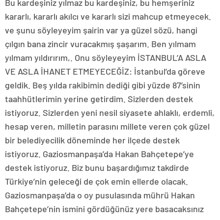
Bu kardeşiniz yılmaz bu kardeşiniz, bu hemşeriniz
kararlı, kararlı akılcı ve kararlı sizi mahcup etmeyecek.
ve şunu söyleyeyim şairin var ya güzel sözü, hangi
çılgın bana zincir vuracakmış şaşarım. Ben yılmam
yılmam yıldırırım,. Onu söyleyeyim İSTANBUL’A ASLA
VE ASLA İHANET ETMEYECEĞİZ: İstanbul’da göreve
geldik. Beş yılda rakibimin dediği gibi yüzde 87’sinin
taahhütlerimin yerine getirdim. Sizlerden destek
istiyoruz. Sizlerden yeni nesil siyasete ahlaklı, erdemli,
hesap veren, milletin parasını millete veren çok güzel
bir belediyecilik döneminde her ilçede destek
istiyoruz. Gaziosmanpaşa’da Hakan Bahçetepe’ye
destek istiyoruz. Biz bunu başardığımız takdirde
Türkiye’nin geleceği de çok emin ellerde olacak.
Gaziosmanpaşa’da o oy pusulasında mührü Hakan
Bahçetepe’nin ismini gördüğünüz yere basacaksınız