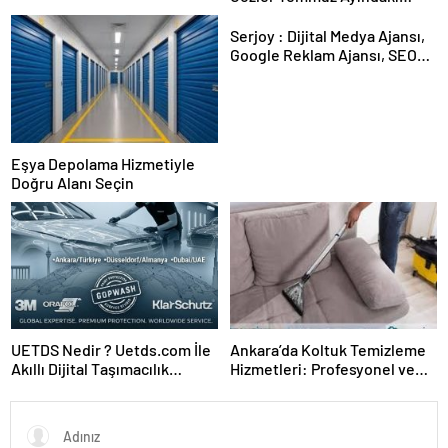
Karar Duruşmasına Çevrildi
Serjoy : Dijital Medya Ajansı,
Google Reklam Ajansı, SEO
Ajansı ve Web Tasarım Ajansı
Eşya Depolama Hizmetiyle
Doğru Alanı Seçin
UETDS Nedir ? Uetds.com İle
Ankara’da Koltuk Temizleme
Akıllı Dijital Taşımacılık
Hizmetleri: Profesyonel ve
Yazılımı
Güvenilir Çözümler