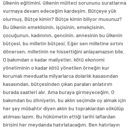
ülkenin eğitimini, ülkenin mülteci sorununu suratlarına
vurmaya devam edeceğim kardeşim. Bütçeye yük
olurmuş. Bütçe kimin? Bütçe kimin biliyor musunuz?
Bu ülkenin emeklisinin, işçisinin, emekçisinin,
çocuğunun, kadınının, gencinin, annesinin bu ülkenin
bütçesi, bu milletin bütçesi. Eğer sen milletine sırtını
dönersen, milletinin ne hissettiğini anlayamazsın bile.
O bakımdan o kadar maliyetler, kötü ekonomi
yönetiminin o kadar kötü yönetilen örneğin kur
korumalı mevduatla milyarlarca dolarlık kasasından
kasasından, bütçesinden çıkan paraları anlatırım
burada saatleri alır. Ama buraya girmeyeceğim. O
bakımdan bu zihniyetin, bu aklın seçimde oy almak için
her şey mübahtır diyen aklın bu topraklardan sökülüp
atılması lazım. Bu hükümetin ettiği tarihi laflardan
birisini her meydanda hatırlatacağım. Ben hatırlayın