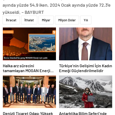
ayında yüzde 54,9 iken, 2024 Ocak ayında yüzde 72,3’e
yükseldi. – BAYBURT
İhracat
İthalat
Milyar
Milyon Dolar
Yılı
Halka arz sürecini
Türkiye’nin Gelişimi İçin Kadın
tamamlayan MOGAN Enerji
Emeği Güçlendirilmelidir
#MOGAN koduyla Borsa
İstanbul’da işlem görmeye
başladı
Denizli Ticaret Odası Yüksek
Antarktika Bilim Seferi’nde