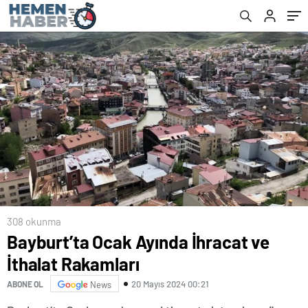
308 okunma
Bayburt’ta Ocak Ayında İhracat ve
İthalat Rakamları
20 Mayıs 2024 00:21
ABONE OL
News